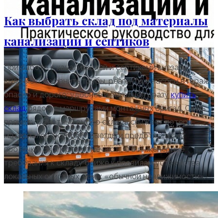
Как выбрать склад под материалы
канализации и септиков
При работе с канализацией и септиками внезапно
выясняется: хранить трубы, реагенты и насосы в гараже
опасно и дорого; удобнее и выгоднее сразу
купить
склад
рядом с маршрутами монтажных бригад. Связь
прямая: грамотный выбор склада снижает потери
материалов, ускоряет выезды и предотвращает
протечки. Эксперты отмечают, что инженерные
требования к складу ближе к правилам устройства
локальных очистных, чем к «обычной недвижимости».